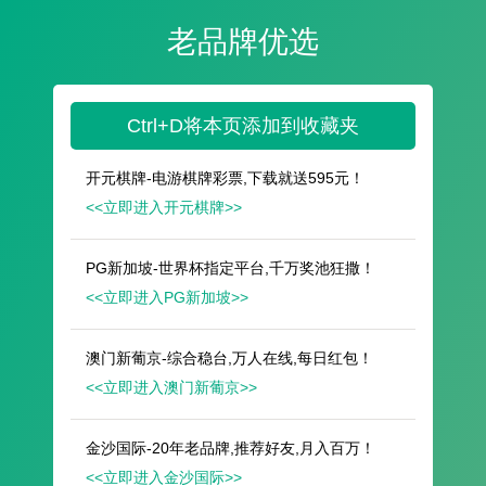
遥想公瑾当年，小乔初嫁了，雄姿英发。
羽扇纶巾，谈笑间，樯橹灰飞烟灭。
故国神游，多情应笑我，早生华发。
人生如梦，一尊还酹江月。